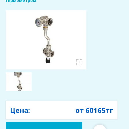
навигации
термометром
Цена:
от
60165
тг