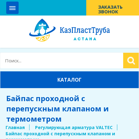
Перейти
ЗАКАЗАТЬ
к
ЗВОНОК
основному
г. Нур-Султан, ул. Брусиловского 19
содержанию
КАТАЛОГ
Байпас проходной с
перепускным клапаном и
термометром
Строка
Главная
Регулирующая арматура VALTEC
Байпас проходной с перепускным клапаном и